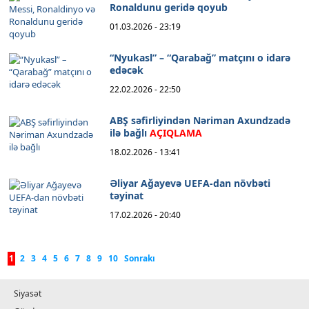
Ronaldunu geridə qoyub
01.03.2026 - 23:19
“Nyukasl” – “Qarabağ” matçını o idarə
edəcək
22.02.2026 - 22:50
ABŞ səfirliyindən Nəriman Axundzadə
ilə bağlı
AÇIQLAMA
18.02.2026 - 13:41
Əliyar Ağayevə UEFA-dan növbəti
təyinat
17.02.2026 - 20:40
1
2
3
4
5
6
7
8
9
10
Sonrakı
Siyasət