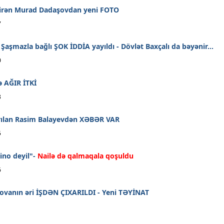
irən Murad Dadaşovdan yeni FOTO
7
 Şaşmazla bağlı ŞOK İDDİA yayıldı - Dövlət Baxçalı da bəyənir...
0
ə AĞIR İTKİ
3
rılan Rasim Balayevdən XƏBƏR VAR
5
zino deyil"-
Nailə də qalmaqala qoşuldu
6
şovanın əri İŞDƏN ÇIXARILDI - Yeni TƏYİNAT
1