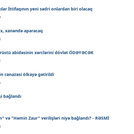
ar İttifaqının yeni sədri onlardan biri olacaq
9
yox, xanəndə aparacaq
8
rüstü abidəsinin xərclərini dövlət ÖDƏYƏCƏK
2
n cənazəsi ölkəyə gətirildi
5
şi bağlandı
1
m" və "Həmin Zaur" verilişləri niyə bağlandı? - RƏSMİ
3