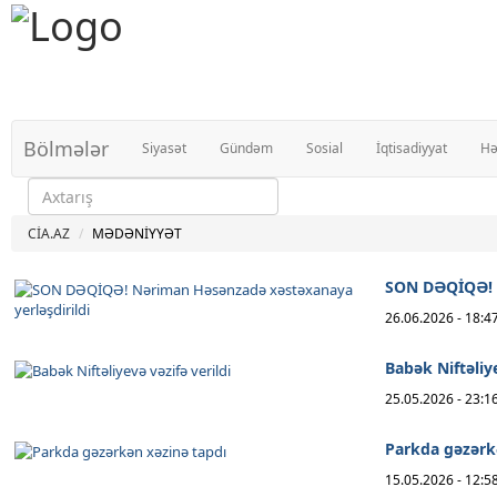
Bölmələr
Siyasət
Gündəm
Sosial
İqtisadiyyat
Hə
CİA.AZ
MƏDƏNİYYƏT
SON DƏQİQƏ! N
26.06.2026 - 18:4
Babək Niftəliye
25.05.2026 - 23:1
Parkda gəzərk
15.05.2026 - 12:5