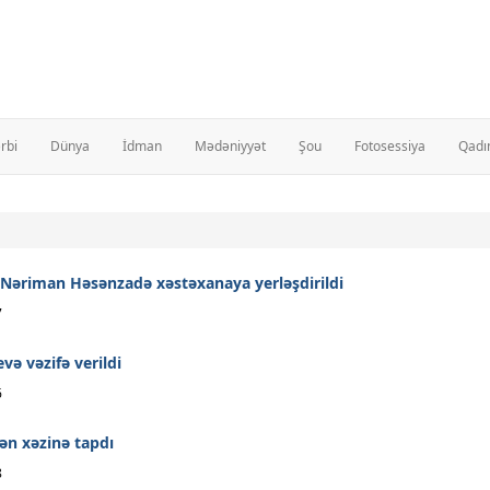
rbi
Dünya
İdman
Mədəniyyət
Şou
Fotosessiya
Qadı
əriman Həsənzadə xəstəxanaya yerləşdirildi
7
və vəzifə verildi
6
ən xəzinə tapdı
8