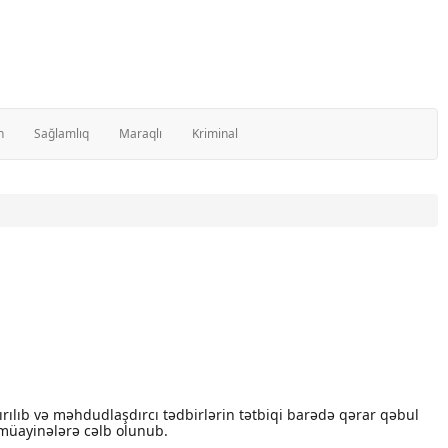
n
Sağlamlıq
Maraqlı
Kriminal
ırılıb və məhdudlaşdırcı tədbirlərin tətbiqi barədə qərar qəbul
k müayinələrə cəlb olunub.