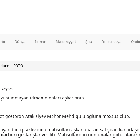
rbi
Dünya
İdman
Mədəniyyət
Şou
Fotosessiya
Qadı
rlandı - FOTO
yi bilinməyən idman qidaları aşkarlanıb.
iyyət göstərən Atakişiyev Məhər Mehdiqulu oğluna məxsus olub.
ayan bioloji aktiv qida məhsulları aşkarlanaraq satışdan kənarlaşd
ası məcburi göstərişlər verilib. Məhsullardan nümunələr götürülərə