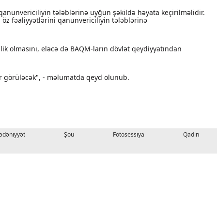
 qanunvericiliyin tələblərinə uyğun şəkildə həyata keçirilməlidir.
z fəaliyyətlərini qanunvericiliyin tələblərinə
lik olmasını, eləcə də BAQM-ların dövlət qeydiyyatından
lər görüləcək", - məlumatda qeyd olunub.
dəniyyət
Şou
Fotosessiya
Qadın