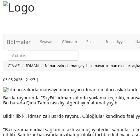
Bölmələr
Siyasət
Gündəm
Sosial
İqtisadiyyat
Hə
CİA.AZ
İDMAN
İdman zalında mənşəyi bilinməyən idman qidaları aşka
05.05.2026 - 21:27
|
Bərdə rayonunda "SkyFit" idman zalında yoxlama keçirilib, mənşə
Bu barədə Qida Təhlükəsizliyi Agentliyi məlumat yayıb.
Bildirilib ki, idman zalı Bərdə rayonu, Güloğlular kəndində fəal
"Baxış zamanı idxal sağlamlıq aktı və müşayiətedici sənədləri olm
edilib. Sahibkar barəsində inzibati protokol tərtib edilib və icr