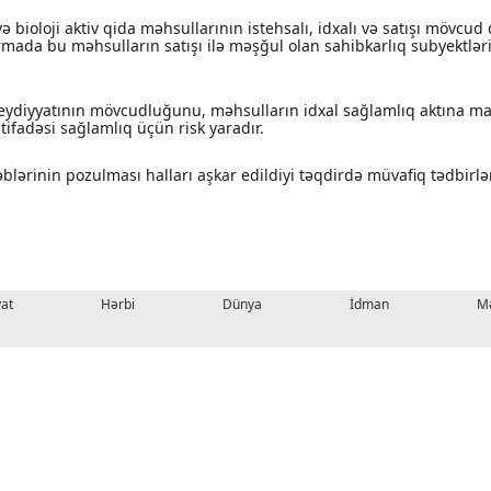
ə bioloji aktiv qida məhsullarının istehsalı, idxalı və satışı mövcud
ada bu məhsulların satışı ilə məşğul olan sahibkarlıq subyektləri ö
 qeydiyyatının mövcudluğunu, məhsulların idxal sağlamlıq aktına ma
tifadəsi sağlamlıq üçün risk yaradır.
ləblərinin pozulması halları aşkar edildiyi təqdirdə müvafiq tədbir
yat
Hərbi
Dünya
İdman
Mə