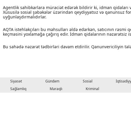
Agentlik sahibkarlara müraciət edərək bildirir ki, idman qidaları v
Xüsusilə sosial şəbəkələr üzərindən qeydiyyatsız və qanunsuz form
uyğunlaşdırmalıdırlar.
AQTA istehlakçıları bu məhsulları əldə edərkən, satıcının rəsmi
keçməsini yoxlamağa çağırış edir. İdman qidalarının nəzarətsiz is
Bu sahədə nəzarət tədbirləri davam etdirilir. Qanunvericiliyin tə
Siyasət
Gündəm
Sosial
İqtisadiy
Sağlamlıq
Maraqlı
Kriminal