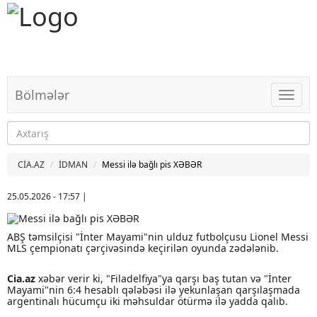
Bölmələr
Bölməl
CİA.AZ
İDMAN
Messi ilə bağlı pis XƏBƏR
25.05.2026 - 17:57
|
ABŞ təmsilçisi "İnter Mayami"nin ulduz futbolçusu Lionel Messi
MLS çempionatı çərçivəsində keçirilən oyunda zədələnib.
Cia.az
xəbər verir ki, "Filadelfiya"ya qarşı baş tutan və "İnter
Mayami"nin 6:4 hesablı qələbəsi ilə yekunlaşan qarşılaşmada
argentinalı hücumçu iki məhsuldar ötürmə ilə yadda qalıb.