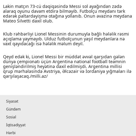
Lakin matçın 73-cü dəqiqəsində Messi sol ayağından zədə
alaraq oyunu davam etdirə bilməyib. Futbolçu meydanı tərk
edərək paltardəyişmə otağına yollanıb. Onun əvəzinə meydana
Mateo Silvetti daxil olub.
Klub rəhbərliyi Lionel Messinin durumuyla bağlı hələlik rəsmi
açıqlama yaymayıb. Ulduz futbolçunun yaşıl meydanlara nə
vaxt qayıdacağı isə hələlik məlum deyil.
Qeyd edək ki, Lionel Messi bir müddət əvvəl qarşıdan gələn
dünya çempionatı üçün Argentina national football teamnin
genişləndirilmiş heyətinə daxil edilmişdi. Argentina millisi
qrup mərhələsində Avstriya, Əlcəzair və İordaniya yığmaları ilə
qarşılaşacaq./milli.az/
Siyasət
Gündəm
Sosial
İqtisadiyyat
Hərbi