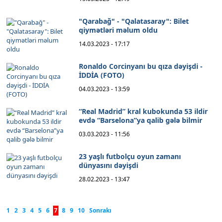
"Qarabağ" - "Qalatasaray": Bilet
qiymətləri məlum oldu
14.03.2023 - 17:17
Ronaldo Corcinyanı bu qıza dəyişdi -
İDDİA (FOTO)
04.03.2023 - 13:59
“Real Madrid” kral kubokunda 53 ildir
evdə “Barselona”ya qalib gələ bilmir
03.03.2023 - 11:56
23 yaşlı futbolçu oyun zamanı
dünyasını dəyişdi
28.02.2023 - 13:47
1
2
3
4
5
6
7
8
9
10
Sonrakı