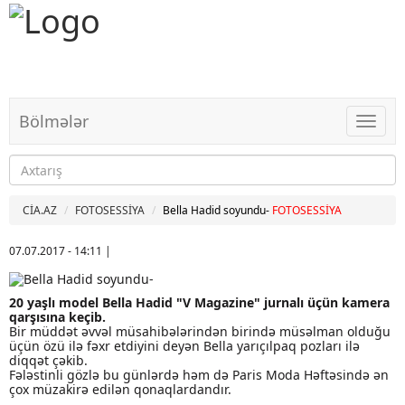
Bölmələr
Bölməl
CİA.AZ
FOTOSESSİYA
Bella Hadid soyundu-
FOTOSESSİYA
07.07.2017 - 14:11
|
20 yaşlı model Bella Hadid "V Magazine" jurnalı üçün kamera
qarşısına keçib.
Bir müddət əvvəl müsahibələrindən birində müsəlman olduğu
üçün özü ilə fəxr etdiyini deyən Bella yarıçılpaq pozları ilə
diqqət çəkib.
Fələstinli gözlə bu günlərdə həm də Paris Moda Həftəsində ən
çox müzakirə edilən qonaqlardandır.