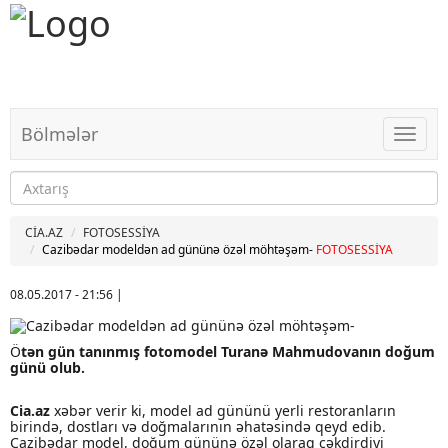
Bölmələr
Bölməl
CİA.AZ
FOTOSESSİYA
Cazibədar modeldən ad gününə özəl möhtəşəm-
FOTOSESSİYA
08.05.2017 - 21:56
|
Ö
tən gün tanınmış fotomodel Turanə Mahmudovanın doğum
günü olub.
Cia.az
xəbər verir ki, model ad gününü yerli restoranların
birində, dostları və doğmalarının əhatəsində qeyd edib.
Cazibədar model, doğum gününə özəl olaraq çəkdirdiyi