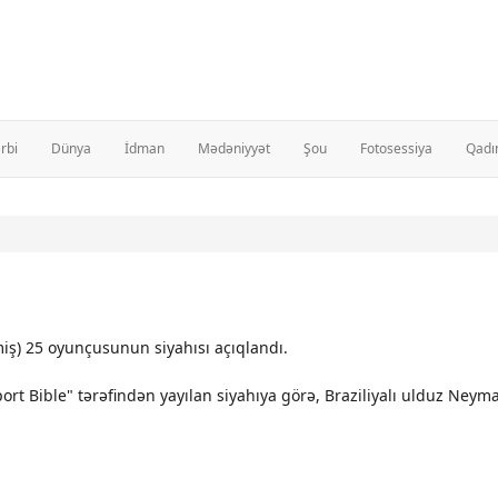
rbi
Dünya
İdman
Mədəniyyət
Şou
Fotosessiya
Qadı
lmiş) 25 oyunçusunun siyahısı açıqlandı.
Sport Bible" tərəfindən yayılan siyahıya görə, Braziliyalı ulduz Ney