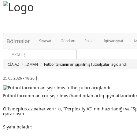
Bölmələr
Siyasət
Gündəm
Sosial
İqtisadiyyat
Hə
CİA.AZ
İDMAN
Futbol tarixinin ən şişirilmiş futbolçuları açıqlandı
25.03.2026 - 18:26
|
Futbol tarixinin ən çox şişirilmiş (həddindən artıq qiymətləndiri
Offsideplus.az xəbər verir ki, "Perplexity AI" nin hazırladığı və "
qərarlaşıb.
Siyahı belədir: