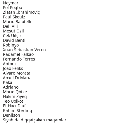
Neymar
Pol Poqba
Zlatan İbrahimoviç
Paul Skoulz
Mario Balotelli
Deli Alli
Mesut Özil
Cek Uilşir
David Bentli
Robinyo
Xuan Sebastian Veron
Radamel Falkao
Fernando Torres
Antoni
Joao Feliks
Alvaro Morata
Anxel Di Maria
Kaka
Adriano
Mario Qötze
Hakim Ziyeq
Teo Uolkot
El-Hacı Diuf
Rahim Sterlinq
Denilson
Siyahıda diqqətçəkən məqamlar: