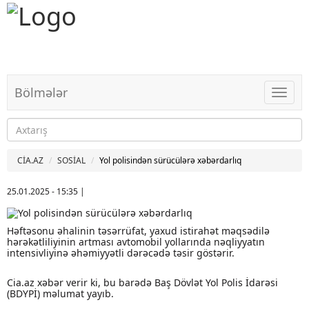
Bölmələr
Bölməl
CİA.AZ
SOSİAL
Yol polisindən sürücülərə xəbərdarlıq
25.01.2025 - 15:35
|
Həftəsonu əhalinin təsərrüfat, yaxud istirahət məqsədilə
hərəkətliliyinin artması avtomobil yollarında nəqliyyatın
intensivliyinə əhəmiyyətli dərəcədə təsir göstərir.
Cia.az xəbər verir ki, bu barədə Baş Dövlət Yol Polis İdarəsi
(BDYPİ) məlumat yayıb.