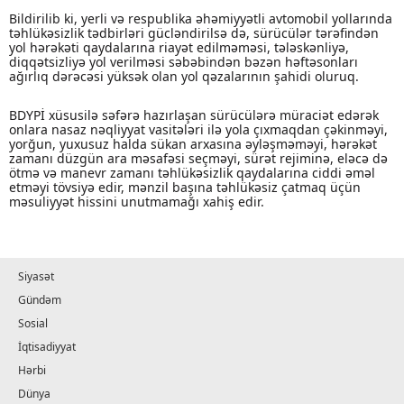
Bildirilib ki, yerli və respublika əhəmiyyətli avtomobil yollarında
təhlükəsizlik tədbirləri gücləndirilsə də, sürücülər tərəfindən
yol hərəkəti qaydalarına riayət edilməməsi, tələskənliyə,
diqqətsizliyə yol verilməsi səbəbindən bəzən həftəsonları
ağırlıq dərəcəsi yüksək olan yol qəzalarının şahidi oluruq.
BDYPİ xüsusilə səfərə hazırlaşan sürücülərə müraciət edərək
onlara nasaz nəqliyyat vasitələri ilə yola çıxmaqdan çəkinməyi,
yorğun, yuxusuz halda sükan arxasına əyləşməməyi, hərəkət
zamanı düzgün ara məsafəsi seçməyi, sürət rejiminə, eləcə də
ötmə və manevr zamanı təhlükəsizlik qaydalarına ciddi əməl
etməyi tövsiyə edir, mənzil başına təhlükəsiz çatmaq üçün
məsuliyyət hissini unutmamağı xahiş edir.
Siyasət
Gündəm
Sosial
İqtisadiyyat
Hərbi
Dünya