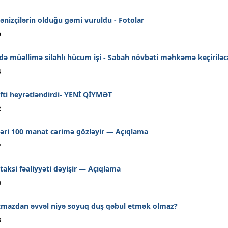
ənizçilərin olduğu gəmi vuruldu - Fotolar
9
ndə müəllimə silahlı hücum işi - Sabah növbəti məhkəmə keçirilə
4
fti heyrətləndirdi- YENİ QİYMƏT
2
əri 100 manat cərimə gözləyir — Açıqlama
2
aksi fəaliyyəti dəyişir — Açıqlama
0
atmazdan əvvəl niyə soyuq duş qəbul etmək olmaz?
8