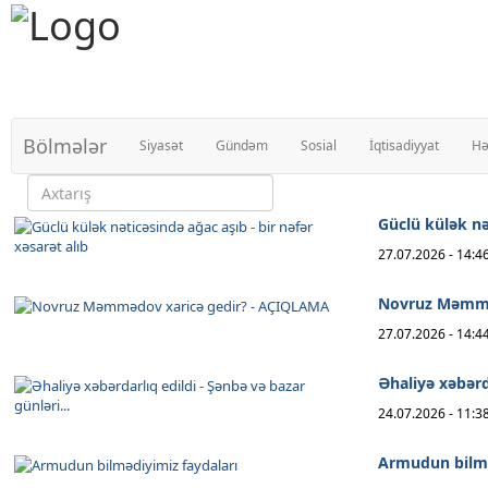
Bölmələr
Siyasət
Gündəm
Sosial
İqtisadiyyat
Hə
Güclü külək nət
27.07.2026 - 14:4
Novruz Məmmə
27.07.2026 - 14:4
Əhaliyə xəbərda
24.07.2026 - 11:3
Armudun bilmə