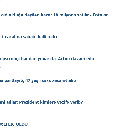
7
 aid olduğu deyilən bazar 18 milyona satılır - Fotolar
4
ərin azalma səbəbi bəlli oldu
1
i psixoloji həddən yuxarıda: Artım davam edir
8
 partlayıb, 47 yaşlı şəxs xəsarət alıb
2
eni adlar: Prezident kimlərə vəzifə verib?
2
at İFLİC OLDU
5