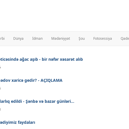
rbi
Dünya
İdman
Mədəniyyət
Şou
Fotosessiya
Qadı
icəsində ağac aşıb - bir nəfər xəsarət alıb
6
dov xaricə gedir? - AÇIQLAMA
4
rlıq edildi - Şənbə və bazar günləri...
8
diyimiz faydaları