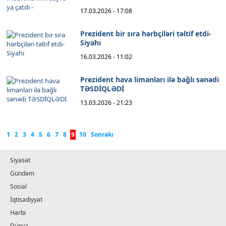
17.03.2026 - 17:08
Prezident bir sıra hərbçiləri təltif etdi-
Siyahı
16.03.2026 - 11:02
Prezident hava limanları ilə bağlı sənədi
TƏSDİQLƏDİ
13.03.2026 - 21:23
1
2
3
4
5
6
7
8
9
10
Sonrakı
Siyasət
Gündəm
Sosial
İqtisadiyyat
Hərbi
Dünya