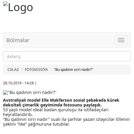
Bölmələr
Bölməl
CİA.AZ
FOTOSESSİYA
"Bu qadının sirri nədir?"
28.10.2019 - 14:28
|
Avstraliyalı model Elle Makferson sosial şəbəkədə kürək
dekolteli çimərlik geyimində fotosunu paylaşıb.
53 yaşlı model ideal bədən quruluşu ilə istifadəçiləri
heyrətləndirib.
“Bu qadının sirri nədir” sualı ilə şərhlər yazan izləyicilər Ellenin
şəklini “like” yağmuruna tutublar.